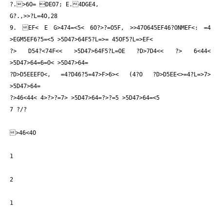
?.>6O= DEO7; E.4DGE4,
G?.,>>?L=4O,28
9. 
EF< E G>474=<5< 6O?>?=O5
F, >>47O645
EF46?ONM
EF<: =4
>EGM5EF6?5=<5 >5D47>64F5?L=>= 45OF5?L=>EF<
?> D54?<74F<< >5D47>64F5?L=OE ?D>7D4<< ?> 6<44<
>5D47>64=
6=O< >5D47>64=
?D>D5EE
EFO<, =4?D46?5=
47>F>6>< (4?O ?D>D5EE<>=4?L=>7>
>5D47>64=
?>46<44< 4>?>?=
7> >5D47>64=
?>?=
5 >5D47>64=<5
7 ?/?
>46<4O
1
2
1