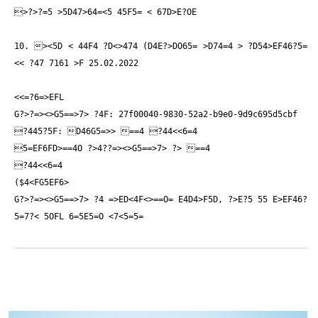
>?>?=
5 >5D47>64=<5 45F5= < 67D>E?OE
10. ><5D < 44F4 ?D<>474 (D4E?>DO65=
>D74=4 > ?D54>EF46?5=
<< ?
47 7161 >F 25.02.2022
<<=
?6=>EFL
G?>?=><>G5==>7> ?
4F: 27f00040-9830-52a2-b9e0-9d9c695d5cbf
?445?5F: D46G5=>> ==4 ?44<<
6=4
5=EF6
FD>==4O ?>4?
?=><>G5==>7> ?
> ==4
?44<<
6=4
($4<
FG5EF6>
G?>?=><>G5==>7> ?
4 =>E
D<4F<>==O= E4D4>F5D, ?>E?5 55 E>EF46?
5=
7?< 5OFL 6=5E5=O <7<5=5=