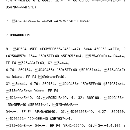
(74?>?=O5FEO 6 E?GG45, 5E?< ?
< O6?O5FEO <=4<6<4G4?L=O= ?
D54?D<=<<4F5?L)
7. 45=F
4F<>==O= =><5D =4?>7>??4F5?LM<>4:
7 0904006119
8. 4D5E4 <5EF >EGM5EF6?5=
F45?L=>7> 6<44 45OF5?L=>EF<, ?
>4?564M57> ?
64=
-'5D>5EE>4O $5E?G5?<>4, 5?5=GG>E><= D4=>=,
EF-F4 5?5=GG>E>4O, G?.5=<=4,
4.74; 369154, 4D4G456>-'5D>5EE>4O $5E?G5?<>4, 5?5=GG>E>
<= D4=>=, EF-F4 4D4>=<>E>4O,
G?.5=<=4, 4.76; 369154, 4D4G456>-'5D>5EE>4O $5E?G5?<>4,
5?5=GG>E><= D4=>=, EF-F4
4D4>=<>E>4O, G?.>FO5DLE>4O, 4. 32; 369160, 4D4G456>-
'5D>5EE>4O $5E?G5?<>4, 5?5=GG>E><=
D4=>=, EF-F4 %F>D>6564O, G?.4D4G456E>4O, 4.27; 369160,
4D4G456>-'5D>5EE>4O $5E?G5?<>4,
5?5=GG>E><= D4=>=, EF-F4 %F>D>6564O, G?.5=<=4,4.102 ;