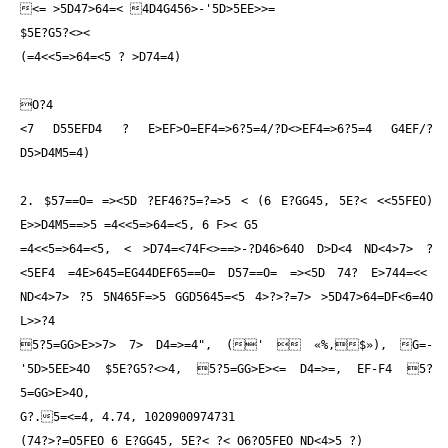
<=
>5D47>64=
< 4D4G456>-'5D>5EE>>=
$5E?G5?<><
(=4<<5=>64=<5 ?
>D74=4)
O?
4
<7 D55EFD4 ?
E>EF>O=
EF4=>6?5=4/?D<>EF4=>6?5=4 G4EF
/?
D5>D4M5=4)
2. $57
==O= =><5D ?
EF46?5=
?=>5 < (6 E?GG45, 5E?< <<55FEO)
E>>D4M5==>5 =4<<5=>64=<5, 6 F>< G
5
=4<<5=>64=<5, < >D74=<74F<>==>-?D46>64O D>D<4 ND<4
>7> ?
<5EF4 =4E>645=
EG44DEF65==O= D57
==O= =><5D 74?
E>744=<<
ND<4
>7> ?
5 5N465F=>5 GGD5645=<5 4>?>?=
7> >5D47>64=
DF<6=4O
L>>?4
5?5=GG>E>>7>
7> D4=>=4", ('  «%,$»), G=
-
'5D>5EE>4O $5E?G5?<>4, 5?5=GG>E><= D4=>=, EF-F4 5?
5=GG>E>4O,
G?.5=<=4, 4.74, 1020900974731
(74?>?=O5FEO 6 E?GG45, 5E?< ?
< O6?O5FEO ND<4
>5 ?
)