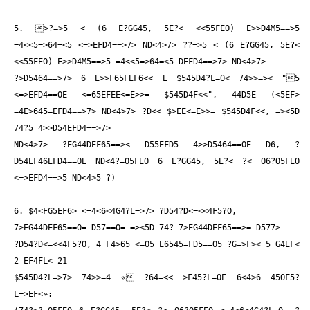
5. >?=>5 < (6 E?GG45, 5E?< <<55FEO) E>>D4M5==>5
=4<<5=>64=<5 <=>EFD4==>7> ND<4
>7> ?
?=>5 < (6 E?GG45, 5E?<
<<55FEO) E>>D4M5==>5 =4<<5=>64=<5 D
EFD4==>7> ND<4
>7>
?
>D54
64==>7> 6 E>>F65FEF6<< E $545D4?L=O< 74>>=>< "5
<=>EFD4==OE <=65EF
EE<=E>>= $545D4F<<", 44D5E (<5EF>
=4E>645=
EFD4==>7> ND<4
>7> ?
D<< $>EE<=E>>= $545D4F<<, =><5D
74?
5 4>>D54
EFD4==>7>
ND<4
>7> ?
EG44DEF65==>< D55EFD5 4>>D54
64==OE D
6, ?
D54EF46
EFD4==OE ND<4
?=O5FEO 6 E?GG45, 5E?< ?
< O6?O5FEO
<=>EFD4==>5 ND<4
>5 ?
)
6. $4<
FG5EF6> <=4<6<4G4?L=>7> ?D54?D<=<<4F5?O,
7>EG44DEF65==O= D57
==O= =><5D 74?
7>EG44DEF65==>= D57
7>
?D54?D<=<<4F5?O, 4 F4>65 <=O5 E6545=
FD5==O5 ?G=>F>< 5 G4EF<
2 EF4FL< 21
$545D4?L=>7> 74>>=4 « ?
64=<< >F45?L=OE 6<4>6 45OF5?
L=>EF<»: