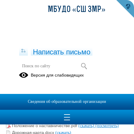
МБУДО «СШ ЗМР»
Написать письмо
Наставничество
Версия для слабовидящих
Распоряжение Минпросвещения России от 25.12.2019 №-
R-145-Ob.pdf
(скачать)
(посмотреть)
Приказ Министерства образования и науки КЧР.pdf
(скачать)
Сведения об образовательной организации
(посмотреть)
Приказ об организации наставничества.pdf
(скачать)
(посмотреть)
Положение о наставничестве.pdf
(скачать)
(посмотреть)
Дорожная-карта.docx
(скачать)