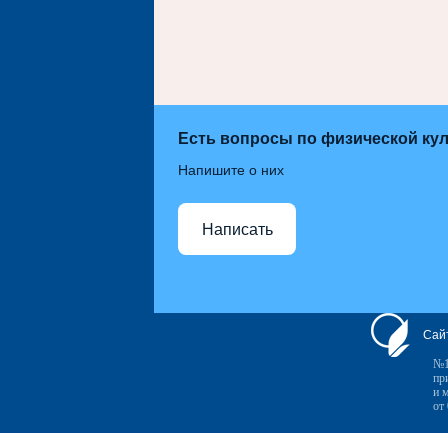
Есть вопросы по физической кул
Напишите о них
Написать
Сай
№1
пр
и 
от